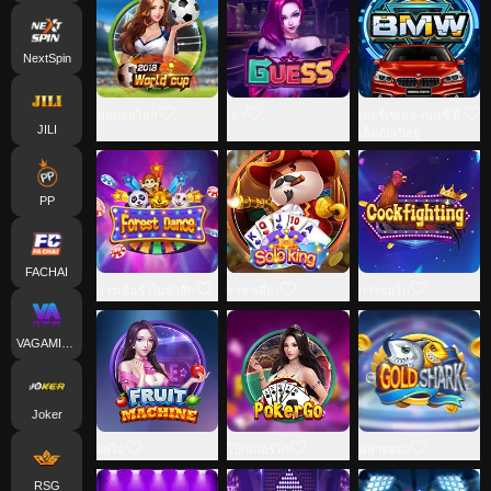
NextSpin
ฟุตบอลโลก
เดา
เมอร์เซเดส-เบนซ์ บี
JILI
เอ็มดับเบิลยู
PP
FACHAI
การเต้นรำในป่าลึก
ราชาเดี่ยว
การชนไก่
VAGAMING
Joker
ผลไม้
โป๊กเกอร์โก
ฉลามทอง
RSG