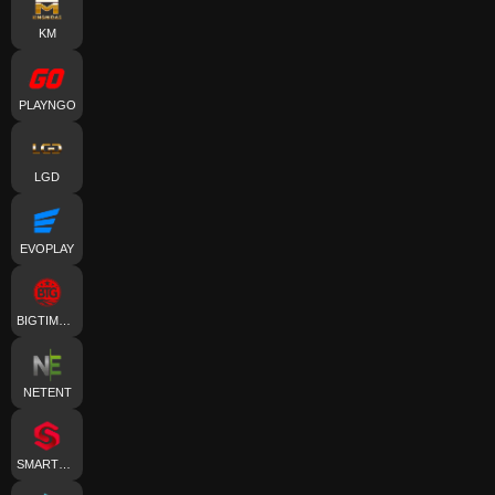
KM
PLAYNGO
LGD
EVOPLAY
BIGTIMEGAMING
NETENT
SMARTSOFT