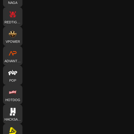
NAGA
REDTIGER
VPOWER
ADVANTPLAY
POP
HOTDOG
HACKSAWGAMING