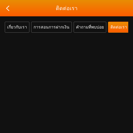
ติดต่อเรา
เกี่ยวกับเรา
การสอนการฝากเงิน
คำถามที่พบบ่อย
ติดต่อเรา